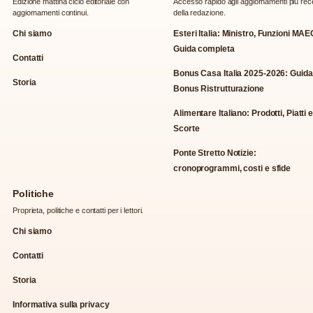
Edizione mattina ciclo editoriale con
Accesso rapido agli aggiornamenti piu rec
aggiornamenti continui.
della redazione.
Chi siamo
Esteri Italia: Ministro, Funzioni MAE
Guida completa
Contatti
Bonus Casa Italia 2025-2026: Guida
Storia
Bonus Ristrutturazione
Alimentare Italiano: Prodotti, Piatti 
Scorte
Ponte Stretto Notizie:
cronoprogrammi, costi e sfide
Politiche
Proprieta, politiche e contatti per i lettori.
Chi siamo
Contatti
Storia
Informativa sulla privacy