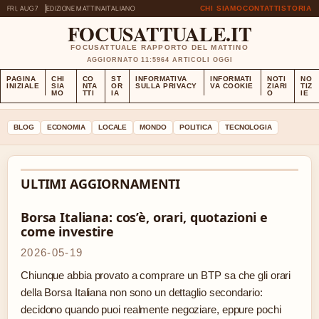
FRI, AUG 7
EDIZIONE MATTINA
ITALIANO
CHI SIAMO
CONTATTI
STORIA
FOCUSATTUALE.IT
FOCUSATTUALE RAPPORTO DEL MATTINO
AGGIORNATO 11:59
64 ARTICOLI OGGI
PAGINA
CHI
CO
ST
INFORMATIVA
INFORMATI
NOTI
NO
INIZIALE
SIA
NTA
OR
SULLA PRIVACY
VA COOKIE
ZIARI
TIZ
MO
TTI
IA
O
IE
BLOG
ECONOMIA
LOCALE
MONDO
POLITICA
TECNOLOGIA
ULTIMI AGGIORNAMENTI
Borsa Italiana: cos’è, orari, quotazioni e
come investire
2026-05-19
Chiunque abbia provato a comprare un BTP sa che gli orari
della Borsa Italiana non sono un dettaglio secondario:
decidono quando puoi realmente negoziare, eppure pochi