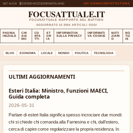
SAT, AUG 8
EDIZIONE MEZZOGIORNO
ITALIANO
CHI SIAMO
CONTATTI
STORIA
FOCUSATTUALE.IT
FOCUSATTUALE RAPPORTO DEL MATTINO
AGGIORNATO 16:39
64 ARTICOLI OGGI
PAGINA
CHI
CO
ST
INFORMATIVA
INFORMATI
NOTI
NO
INIZIALE
SIA
NTA
OR
SULLA PRIVACY
VA COOKIE
ZIARI
TIZ
MO
TTI
IA
O
IE
BLOG
ECONOMIA
LOCALE
MONDO
POLITICA
TECNOLOGIA
ULTIMI AGGIORNAMENTI
Esteri Italia: Ministro, Funzioni MAECI,
Guida completa
2026-05-31
Parlare di esteri Italia significa spesso incrociare due mondi:
chi si chiede chi comanda alla Farnesina e chi, dall’estero,
cerca di capire come regolarizzare la propria residenza. In