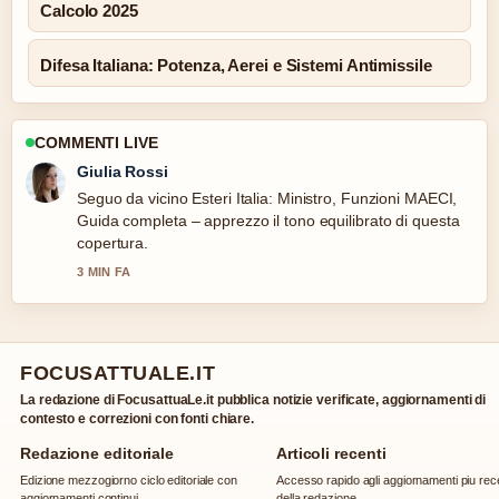
Calcolo 2025
Difesa Italiana: Potenza, Aerei e Sistemi Antimissile
COMMENTI LIVE
Marco Bianchi
Contesto utile su Bonus Casa Italia 2025-2026: Guida ai
Bonus.... Per favore continuate ad aggiornare questo
live.
5 MIN FA
FOCUSATTUALE.IT
La redazione di FocusattuaLe.it pubblica notizie verificate, aggiornamenti di
contesto e correzioni con fonti chiare.
Redazione editoriale
Articoli recenti
Edizione mezzogiorno ciclo editoriale con
Accesso rapido agli aggiornamenti piu rec
aggiornamenti continui.
della redazione.