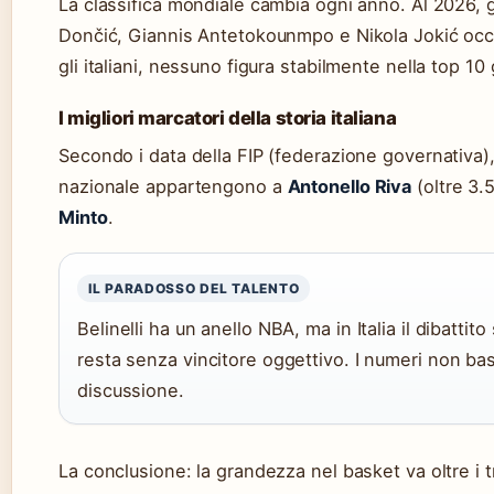
La classifica mondiale cambia ogni anno. Al 2026, 
Dončić, Giannis Antetokounmpo e Nikola Jokić occu
gli italiani, nessuno figura stabilmente nella top 10 
I migliori marcatori della storia italiana
Secondo i data della FIP (federazione governativa), 
nazionale appartengono a
Antonello Riva
(oltre 3.
Minto
.
IL PARADOSSO DEL TALENTO
Belinelli ha un anello NBA, ma in Italia il dibattito 
resta senza vincitore oggettivo. I numeri non ba
discussione.
La conclusione: la grandezza nel basket va oltre i t