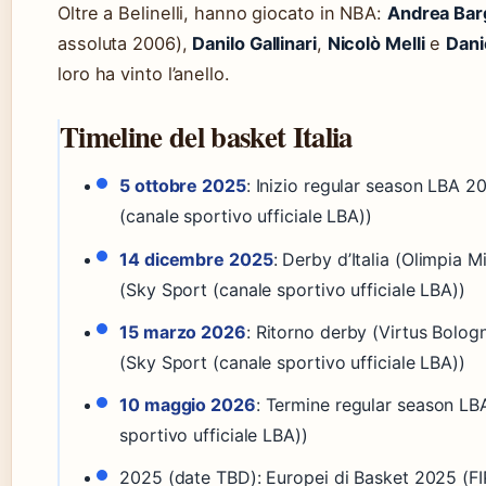
Oltre a Belinelli, hanno giocato in NBA:
Andrea Bar
assoluta 2006),
Danilo Gallinari
,
Nicolò Melli
e
Dani
loro ha vinto l’anello.
Timeline del basket Italia
5 ottobre 2025
: Inizio regular season LBA 
(canale sportivo ufficiale LBA))
14 dicembre 2025
: Derby d’Italia (Olimpia 
(Sky Sport (canale sportivo ufficiale LBA))
15 marzo 2026
: Ritorno derby (Virtus Bolog
(Sky Sport (canale sportivo ufficiale LBA))
10 maggio 2026
: Termine regular season LB
sportivo ufficiale LBA))
2025 (date TBD): Europei di Basket 2025 (FI