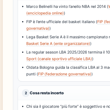
Marco Belinelli ha vinto l’anello NBA nel 2014 (
(enciclopedia online)
)
FIP è l’ente ufficiale del basket italiano (
FIP (f
governativa)
)
Lega Basket Serie A è il massimo campionato n
Basket Serie A (ente organizzatore)
)
La regular season LBA 2025/2026 termina il 1
Sport (canale sportivo ufficiale LBA)
)
Oldata Bologna guida la classifica LBA al 3 m
punti (
FIP (federazione governativa)
)
Cosa resta incerto
2
Chi sia il giocatore “più forte” è soggettivo e n