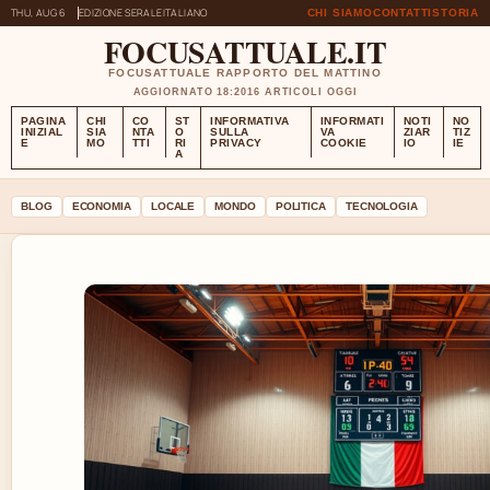
THU, AUG 6
EDIZIONE SERALE
ITALIANO
CHI SIAMO
CONTATTI
STORIA
FOCUSATTUALE.IT
FOCUSATTUALE RAPPORTO DEL MATTINO
AGGIORNATO 18:20
16 ARTICOLI OGGI
PAGINA
CHI
CO
ST
INFORMATIVA
INFORMATI
NOTI
NO
INIZIAL
SIA
NTA
O
SULLA
VA
ZIAR
TIZ
E
MO
TTI
RI
PRIVACY
COOKIE
IO
IE
A
BLOG
ECONOMIA
LOCALE
MONDO
POLITICA
TECNOLOGIA