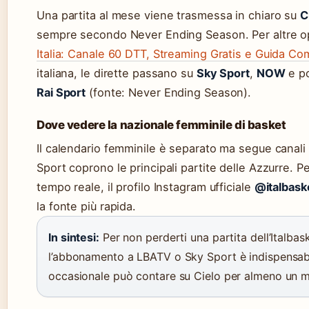
Una partita al mese viene trasmessa in chiaro su
C
sempre secondo Never Ending Season. Per altre o
Italia: Canale 60 DTT, Streaming Gratis e Guida Co
italiana, le dirette passano su
Sky Sport
,
NOW
e p
Rai Sport
(fonte: Never Ending Season).
Dove vedere la nazionale femminile di basket
Il calendario femminile è separato ma segue canali s
Sport coprono le principali partite delle Azzurre. P
tempo reale, il profilo Instagram ufficiale
@italbask
la fonte più rapida.
In sintesi:
Per non perderti una partita dell’Italbas
l’abbonamento a LBATV o Sky Sport è indispensabil
occasionale può contare su Cielo per almeno un m