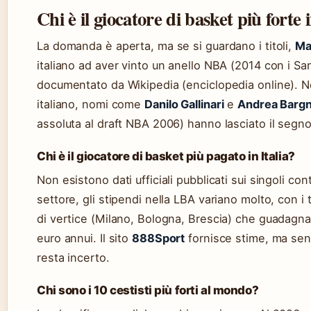
Chi è il giocatore di basket più forte i
La domanda è aperta, ma se si guardano i titoli,
Ma
italiano ad aver vinto un anello NBA (2014 con i S
documentato da Wikipedia (enciclopedia online). Ne
italiano, nomi come
Danilo Gallinari
e
Andrea Bargn
assoluta al draft NBA 2006) hanno lasciato il segno
Chi è il giocatore di basket più pagato in Italia?
Non esistono dati ufficiali pubblicati sui singoli con
settore, gli stipendi nella LBA variano molto, con i
di vertice (Milano, Bologna, Brescia) che guadagna
euro annui. Il sito
888Sport
fornisce stime, ma senza
resta incerto.
Chi sono i 10 cestisti più forti al mondo?