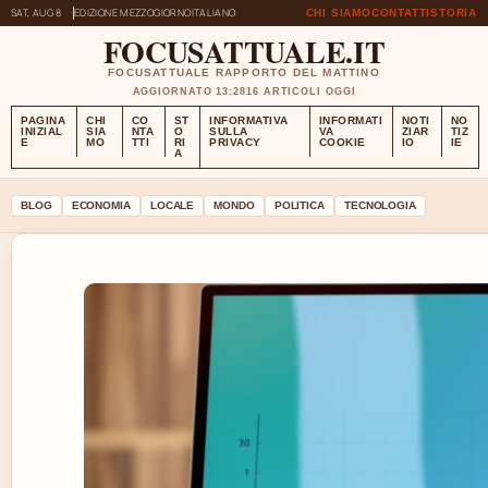
SAT, AUG 8
EDIZIONE MEZZOGIORNO
ITALIANO
CHI SIAMO
CONTATTI
STORIA
FOCUSATTUALE.IT
FOCUSATTUALE RAPPORTO DEL MATTINO
AGGIORNATO 13:28
16 ARTICOLI OGGI
PAGINA
CHI
CO
ST
INFORMATIVA
INFORMATI
NOTI
NO
INIZIAL
SIA
NTA
O
SULLA
VA
ZIAR
TIZ
E
MO
TTI
RI
PRIVACY
COOKIE
IO
IE
A
BLOG
ECONOMIA
LOCALE
MONDO
POLITICA
TECNOLOGIA