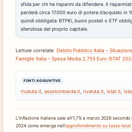
sfida per chi ha risparmi da difendere. Il risparmi
perderà circa 17.000 euro di potere d’acquisto in 10
quindi obbligata: BTP€i, buoni postali o ETF obbli
silenziosa del proprio capitale.
Letture correlate:
Debito Pubblico Italia – Situazio
Famiglie Italia – Spesa Media 2.755 Euro ISTAT 202
FONTI AGGIUNTIVE
rivaluta.it
,
assolombarda.it
,
rivaluta.it
,
istat.it
,
ista
L’inflazione italiana sale all’1,7% a marzo 2026 secondo 
2024 come emerge nell’
approfondimento su tasso Istat