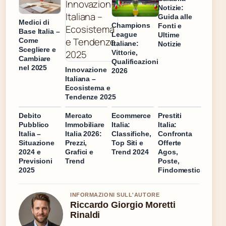
Notizie:
Guida alle
Medici di
Champions
Fonti e
Base Italia –
League
Ultime
Come
Italiane:
Notizie
Scegliere e
Vittorie,
Cambiare
Qualificazioni
nel 2025
Innovazione
2026
Italiana –
Ecosistema e
Tendenze 2025
Debito
Mercato
Ecommerce
Prestiti
Pubblico
Immobiliare
Italia:
Italia:
Italia –
Italia 2026:
Classifiche,
Confronta
Situazione
Prezzi,
Top Siti e
Offerte
2024 e
Grafici e
Trend 2024
Agos,
Previsioni
Trend
Poste,
2025
Findomestic
INFORMAZIONI SULL'AUTORE
Riccardo Giorgio Moretti
Rinaldi