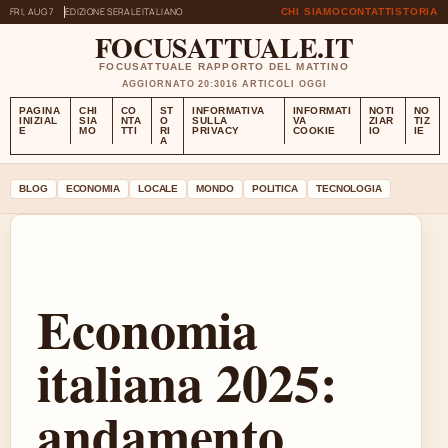
FRI, AUG 7
EDIZIONE SERALE
ITALIANO
CHI SIAMO
CONTATTI
STORIA
FOCUSATTUALE.IT
FOCUSATTUALE RAPPORTO DEL MATTINO
AGGIORNATO 20:30
16 ARTICOLI OGGI
PAGINA
CHI
CO
ST
INFORMATIVA
INFORMATI
NOTI
NO
INIZIAL
SIA
NTA
O
SULLA
VA
ZIAR
TIZ
E
MO
TTI
RI
PRIVACY
COOKIE
IO
IE
A
BLOG
ECONOMIA
LOCALE
MONDO
POLITICA
TECNOLOGIA
Economia
italiana 2025:
andamento