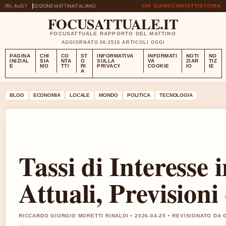
FRI, AUG 7
EDIZIONE MATTINA
ITALIANO
CHI SIAMO
CONTATTI
STORIA
FOCUSATTUALE.IT
FOCUSATTUALE RAPPORTO DEL MATTINO
AGGIORNATO 06:25
16 ARTICOLI OGGI
PAGINA
CHI
CO
ST
INFORMATIVA
INFORMATI
NOTI
NO
INIZIAL
SIA
NTA
O
SULLA
VA
ZIAR
TIZ
E
MO
TTI
RI
PRIVACY
COOKIE
IO
IE
A
BLOG
ECONOMIA
LOCALE
MONDO
POLITICA
TECNOLOGIA
Tassi di Interesse i
Attuali, Previsioni
RICCARDO GIORGIO MORETTI RINALDI • 2026-04-25 • REVISIONATO DA 