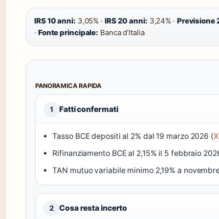
IRS 10 anni:
3,05% ·
IRS 20 anni:
3,24% ·
Previsione
·
Fonte principale:
Banca d’Italia
PANORAMICA RAPIDA
Fatti confermati
1
Tasso BCE depositi al 2% dal 19 marzo 2026 (
X
Rifinanziamento BCE al 2,15% il 5 febbraio 202
TAN mutuo variabile minimo 2,19% a novembre
Cosa resta incerto
2