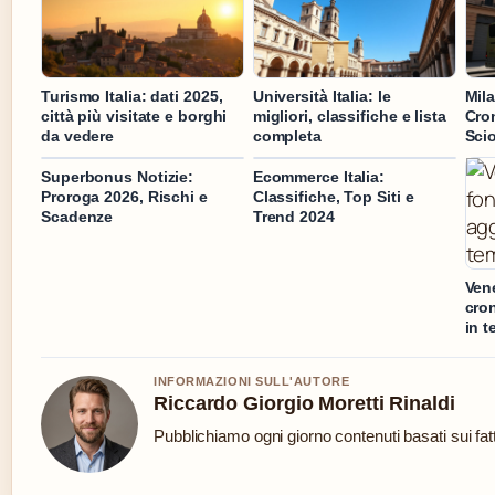
Turismo Italia: dati 2025,
Università Italia: le
Mila
città più visitate e borghi
migliori, classifiche e lista
Cro
da vedere
completa
Sci
Superbonus Notizie:
Ecommerce Italia:
Proroga 2026, Rischi e
Classifiche, Top Siti e
Scadenze
Trend 2024
Vene
cro
in t
INFORMAZIONI SULL'AUTORE
Riccardo Giorgio Moretti Rinaldi
Pubblichiamo ogni giorno contenuti basati sui fatt