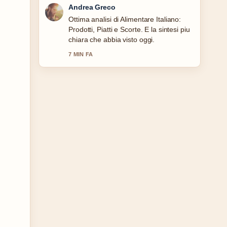
Sara Moretti
Seguo da vicino Esteri Italia: Ministro,
Funzioni MAECI, Guida completa –
apprezzo il tono equilibrato di questa
copertura.
9 MIN FA