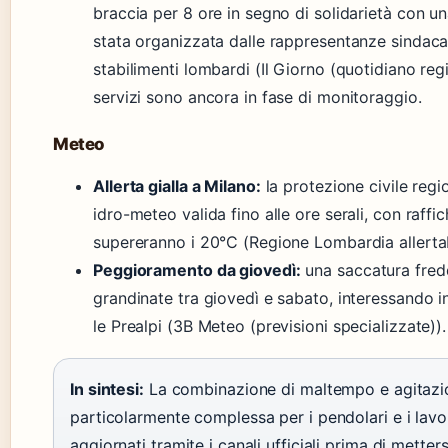
braccia per 8 ore in segno di solidarietà con una
stata organizzata dalle rappresentanze sindacali
stabilimenti lombardi (Il Giorno (quotidiano regio
servizi sono ancora in fase di monitoraggio.
Meteo
Allerta gialla a Milano:
la protezione civile regi
idro-meteo valida fino alle ore serali, con raff
supereranno i 20°C (Regione Lombardia allert
Peggioramento da giovedì:
una saccatura fred
grandinate tra giovedì e sabato, interessando in
le Prealpi (3B Meteo (previsioni specializzate)).
In sintesi:
La combinazione di maltempo e agitazion
particolarmente complessa per i pendolari e i lavora
aggiornati tramite i canali ufficiali prima di metters