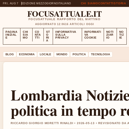
CHI SIAMO
CONTATTI
STORIA
FRI, AUG 7
EDIZIONE MEZZOGIORNO
ITALIANO
FOCUSATTUALE.IT
FOCUSATTUALE RAPPORTO DEL MATTINO
AGGIORNATO 12:06
16 ARTICOLI OGGI
PAGINA
CHI
CO
ST
INFORMATIVA
INFORMATI
NOTI
NO
INIZIAL
SIA
NTA
O
SULLA
VA
ZIAR
TIZ
E
MO
TTI
RI
PRIVACY
COOKIE
IO
IE
A
BLOG
ECONOMIA
LOCALE
MONDO
POLITICA
TECNOLOGIA
Lombardia Notizie
politica in tempo r
RICCARDO GIORGIO MORETTI RINALDI • 2026-05-13 • REVISIONATO DA