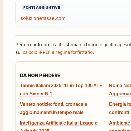
FONTI AGGIUNTIVE
soluzionetasse.com
Per un confronto tra il sistema ordinario e quello agevo
sul
calcolo IRPEF e regime forfettario
.
DA NON PERDERE
Tennis Italiani 2025: 11 in Top 100 ATP
Roma Noti
con Sinner N.1
Aggiornam
Veneto notizie: fonti, cronaca e
Energia Ita
aggiornamenti in tempo reale
confronti
Intelligenza Artificiale Italia: Legge e
Ambiente It