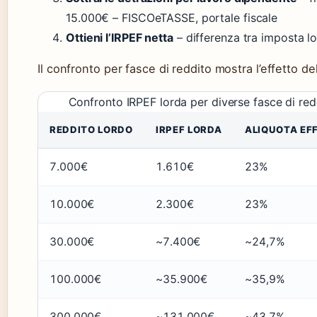
15.000€ – FISCOeTASSE, portale fiscale
Ottieni l’IRPEF netta
– differenza tra imposta lo
Il confronto per fasce di reddito mostra l’effetto de
Confronto IRPEF lorda per diverse fasce di red
REDDITO LORDO
IRPEF LORDA
ALIQUOTA EF
7.000€
1.610€
23%
10.000€
2.300€
23%
30.000€
~7.400€
~24,7%
100.000€
~35.900€
~35,9%
300.000€
~131.000€
~43,7%