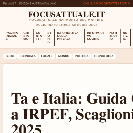
FRI, AUG 7
EDIZIONE MATTINA
ITALIANO
CHI SIAMO
CONTATTI
STORIA
FOCUSATTUALE.IT
FOCUSATTUALE RAPPORTO DEL MATTINO
AGGIORNATO 03:59
16 ARTICOLI OGGI
PAGINA
CHI
CO
ST
INFORMATIVA
INFORMATI
NOTI
NO
INIZIAL
SIA
NTA
O
SULLA
VA
ZIAR
TIZ
E
MO
TTI
RI
PRIVACY
COOKIE
IO
IE
A
BLOG
ECONOMIA
LOCALE
MONDO
POLITICA
TECNOLOGIA
Ta e Italia: Guid
a IRPEF, Scaglioni
2025