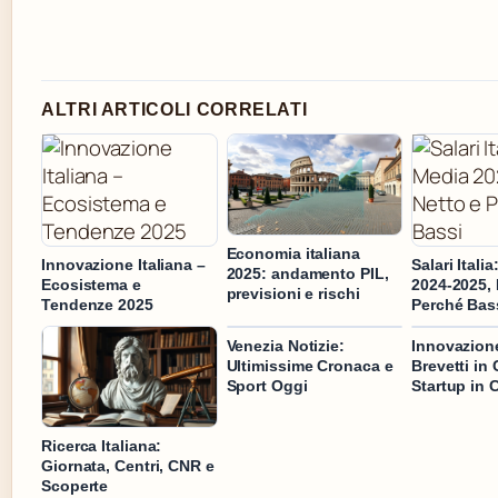
ALTRI ARTICOLI CORRELATI
Economia italiana
Innovazione Italiana –
Salari Itali
2025: andamento PIL,
Ecosistema e
2024-2025, 
previsioni e rischi
Tendenze 2025
Perché Bas
Venezia Notizie:
Innovazione
Ultimissime Cronaca e
Brevetti in 
Sport Oggi
Startup in 
Ricerca Italiana:
Giornata, Centri, CNR e
Scoperte