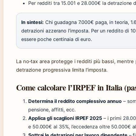
Per redditi tra 15.001 e 28.000€ la detrazione
In sintesi:
Chi guadagna 7.000€ paga, in teoria, 1.6
detrazioni azzerano l’imposta. Per un reddito di 1
essere poche centinaia di euro.
La no‑tax area protegge i redditi più bassi, mentre
detrazione progressiva limita l’imposta.
Come calcolare l’IRPEF in Italia (pas
Determina il reddito complessivo annuo
– somm
pensione, affitti, ecc.
Applica gli scaglioni IRPEF 2025
– i primi 28.00
e 50.000€ al 35%, l’eccedenza oltre 50.000€ a
Sottrai le detrazioni per lavoro dipendente
– f