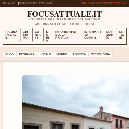
FRI, AUG 7
EDIZIONE SERALE
ITALIANO
CHI SIAMO
CONTATTI
STORIA
FOCUSATTUALE.IT
FOCUSATTUALE RAPPORTO DEL MATTINO
AGGIORNATO 21:34
16 ARTICOLI OGGI
PAGINA
CHI
CO
ST
INFORMATIVA
INFORMATI
NOTI
NO
INIZIAL
SIA
NTA
O
SULLA
VA
ZIAR
TIZ
E
MO
TTI
RI
PRIVACY
COOKIE
IO
IE
A
BLOG
ECONOMIA
LOCALE
MONDO
POLITICA
TECNOLOGIA