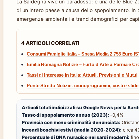
La Sardegna vive un paradosso: è una delle Blue Z
di un intero paese a causa dello spopolamento. In 
emergenze ambientali e trend demografici per capi
4 ARTICOLI CORRELATI
Consumi Famiglie Italia – Spesa Media 2.755 Euro I
Emilia Romagna Notizie – Furto d’Arte a Parma e C
Tassi di Interesse in Italia: Attuali, Previsioni e Mutui
Ponte Stretto Notizie: cronoprogrammi, costi e sfide
Articoli totali indicizzati su Google News per la Sar
Tasso di spopolamento annuo (2023):
-0,4% ·
Provincia con meno criminalità denunciata:
Oristano
Incendi boschivi estivi (media 2020-2024):
circa 40
Percentuale di DNA nuragico nei sardi moderni:
fino