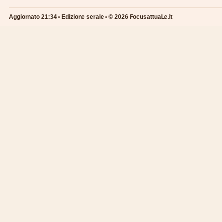
Aggiornato 21:34 • Edizione serale • © 2026 FocusattuaLe.it