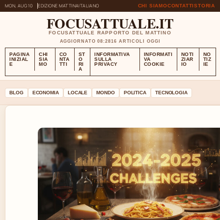
MON, AUG 10
EDIZIONE MATTINA
ITALIANO
CHI SIAMO
CONTATTI
STORIA
FOCUSATTUALE.IT
FOCUSATTUALE RAPPORTO DEL MATTINO
AGGIORNATO 08:28
16 ARTICOLI OGGI
PAGINA
CHI
CO
ST
INFORMATIVA
INFORMATI
NOTI
NO
INIZIAL
SIA
NTA
O
SULLA
VA
ZIAR
TIZ
E
MO
TTI
RI
PRIVACY
COOKIE
IO
IE
A
BLOG
ECONOMIA
LOCALE
MONDO
POLITICA
TECNOLOGIA