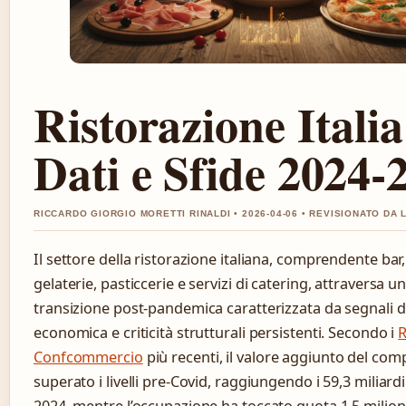
Ristorazione Italia
Dati e Sfide 2024-
RICCARDO GIORGIO MORETTI RINALDI • 2026-04-06 • REVISIONATO DA 
Il settore della ristorazione italiana, comprendente bar, 
gelaterie, pasticcerie e servizi di catering, attraversa un
transizione post-pandemica caratterizzata da segnali d
economica e criticità strutturali persistenti. Secondo i
R
Confcommercio
più recenti, il valore aggiunto del com
superato i livelli pre-Covid, raggiungendo i 59,3 miliardi
2024, mentre l’occupazione ha toccato quota 1,5 milioni