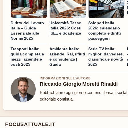
Diritto del Lavoro
Università Tasse
Scioperi Italia
Italia – Guida
Italia 2026: Costi,
2026: calendario
Essenziale alle
ISEE e Scadenze
completo e diritti
Norme 2025
passeggeri
Trasporti Italia:
Ambiente Italia:
Serie TV Italia:
guida completa a
aziende, Rai, rifiuti
migliori da vedere,
mezzi, aziende e
e consulenza |
classifica e novità
costi 2025
Guida
2025
INFORMAZIONI SULL'AUTORE
Riccardo Giorgio Moretti Rinaldi
Pubblichiamo ogni giorno contenuti basati sui fat
editoriale continua.
FOCUSATTUALE.IT