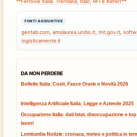
**Ferrovie Italia: Trenitalia, Italo, RFI e Italferr**
FONTI AGGIUNTIVE
geotab.com
,
amslaurea.unibo.it
,
mit.gov.it
,
softwa
logisticamente.it
DA NON PERDERE
Bollette Italia: Costi, Fasce Orarie e Novità 2026
Intelligenza Artificiale Italia: Legge e Aziende 2025
Occupazione Italia: dati Istat, disoccupazione e top
lavori
Lombardia Notizie: cronaca, meteo e politica in te