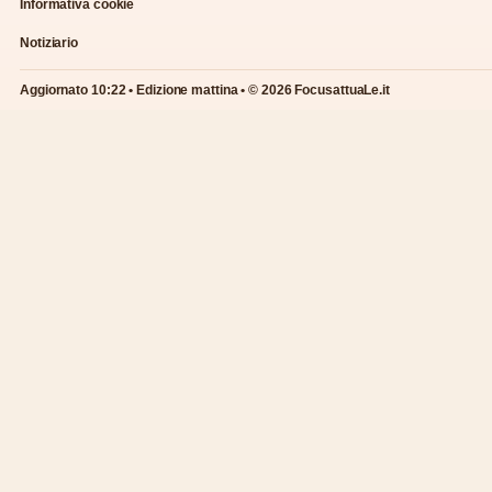
Informativa cookie
Notiziario
Aggiornato 10:22 • Edizione mattina • © 2026 FocusattuaLe.it