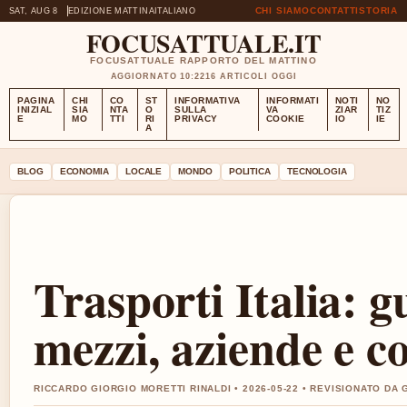
CHI SIAMO
CONTATTI
STORIA
SAT, AUG 8
EDIZIONE MATTINA
ITALIANO
FOCUSATTUALE.IT
FOCUSATTUALE RAPPORTO DEL MATTINO
AGGIORNATO 10:22
16 ARTICOLI OGGI
PAGINA
CHI
CO
ST
INFORMATIVA
INFORMATI
NOTI
NO
INIZIAL
SIA
NTA
O
SULLA
VA
ZIAR
TIZ
E
MO
TTI
RI
PRIVACY
COOKIE
IO
IE
A
BLOG
ECONOMIA
LOCALE
MONDO
POLITICA
TECNOLOGIA
Trasporti Italia: 
mezzi, aziende e co
RICCARDO GIORGIO MORETTI RINALDI • 2026-05-22 • REVISIONATO DA 