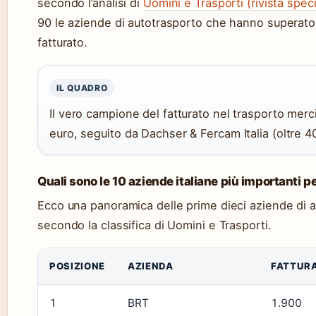
secondo l’analisi di
Uomini e Trasporti (rivista speci
90 le aziende di autotrasporto che hanno superato l
fatturato.
IL QUADRO
Il vero campione del fatturato nel trasporto merci
euro, seguito da Dachser & Fercam Italia (oltre 400
Quali sono le 10 aziende italiane più importanti p
Ecco una panoramica delle prime dieci aziende di aut
secondo la classifica di Uomini e Trasporti.
POSIZIONE
AZIENDA
FATTURA
1
BRT
1.900