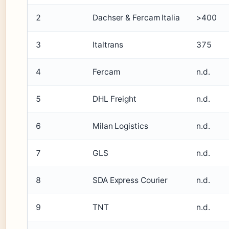
2
Dachser & Fercam Italia
>400
3
Italtrans
375
4
Fercam
n.d.
5
DHL Freight
n.d.
6
Milan Logistics
n.d.
7
GLS
n.d.
8
SDA Express Courier
n.d.
9
TNT
n.d.